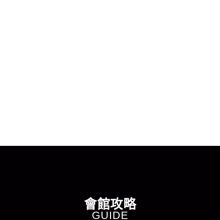
完美娛樂會館
會館資訊
會館攻略
最新消息
酒店資訊
加入我們
聯絡我們
會員帳號
會館攻略
會館攻略
GUIDE