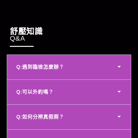
舒壓知識
Q&A
Q:遇到臨檢怎麼辦？
Q:可以外約嗎？
Q:如何分辨真假照？