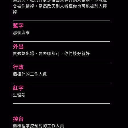
的意思，框的好處是後面就算有別人預約，你喊框
會被你擠掉，當然改天別人喊框你也可能被別人撞
掉
藍字
那個沒來
外出
買妹妹出場，要去哪都可，你們談好就好
行政
櫃檯外的工作人員
紅字
生理期
控台
櫃檯裡掌控預約的工作人員