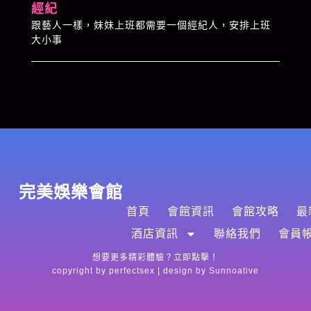
經紀
跟藝人一樣，妹妹上班都需要一個經紀人，安排上班
大小事
完美娛樂會館
首頁
會館資訊
會館攻略
最
酒店資訊
聯絡我們
會員
想要更多精彩體驗？立即點擊！
copyright by perfectsex | design by
Sunnoative​