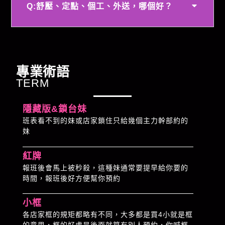
Q:舒壓、定點、個工、外送，哪個好？
專業術語
TERM
隱藏版&鎖台妹
班表看不到的妹或店家鎖住只給幾個主力幹部約的
妹
紅牌
報班後會馬上被秒殺，這種妹通常要提早給你要的
時間，報班後好方便幫你預約
小框
各店家框的規矩都略有不同，大多都是買4小就是框